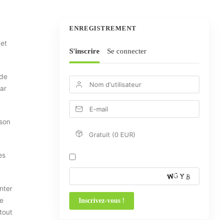
ENREGISTREMENT
 et
S'inscrire
Se connecter
 de
par
 son
Gratuit (0 EUR)
es
nter
ue
tout