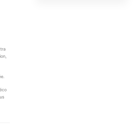
tra
ion,
ée.
déco
ous