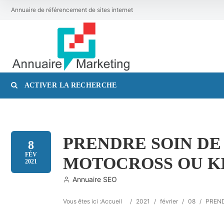
Annuaire de référencement de sites internet
ACTIVER LA RECHERCHE
Catégorie
PRENDRE SOIN DE
8
FÉV
MOTOCROSS OU K
2021
Annuaire SEO
Vous êtes ici :
Accueil
/
2021
/
février
/
08
/
PREND