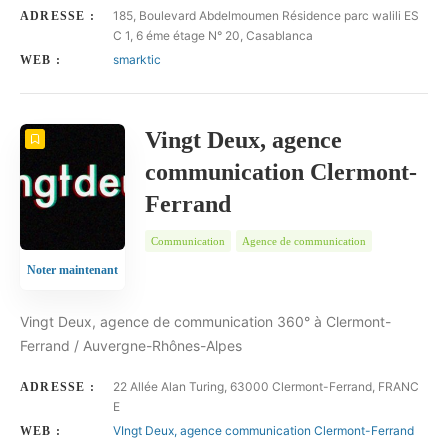
185, Boulevard Abdelmoumen Résidence parc walili ES
ADRESSE :
C 1, 6 éme étage N° 20, Casablanca
smarktic
WEB :
Vingt Deux, agence
communication Clermont-
Ferrand
Communication
Agence de communication
Noter maintenant
Vingt Deux, agence de communication 360° à Clermont-
Ferrand / Auvergne-Rhônes-Alpes
22 Allée Alan Turing, 63000 Clermont-Ferrand, FRANC
ADRESSE :
E
VIngt Deux, agence communication Clermont-Ferrand
WEB :