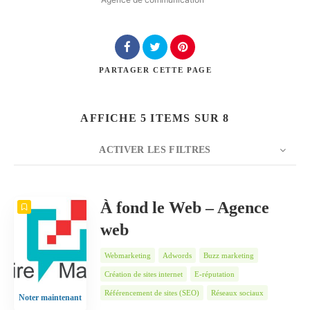
Rechercher
PARTAGER
CETTE PAGE
AFFICHE 5 ITEMS SUR 8
ACTIVER LES FILTRES
NOMBRE
5
TRIER PAR
Date
ORDRE
À fond le Web – Agence
web
Webmarketing
Adwords
Buzz marketing
Création de sites internet
E-réputation
Référencement de sites (SEO)
Réseaux sociaux
Noter maintenant