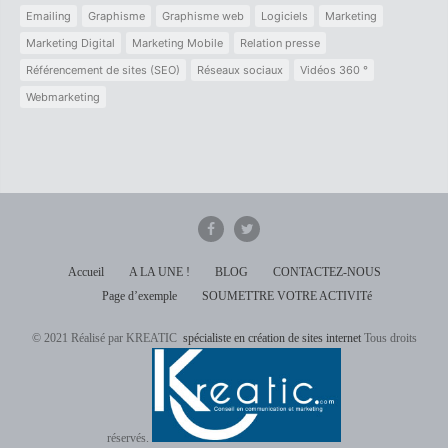
Emailing
Graphisme
Graphisme web
Logiciels
Marketing
Marketing Digital
Marketing Mobile
Relation presse
Référencement de sites (SEO)
Réseaux sociaux
Vidéos 360 °
Webmarketing
Accueil
A LA UNE !
BLOG
CONTACTEZ-NOUS
Page d’exemple
SOUMETTRE VOTRE ACTIVITé
© 2021 Réalisé par KREATIC
spécialiste en création de sites internet
Tous droits
réservés.