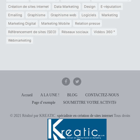
Création de sites internet
Data Marketing
Design
E-réputation
Emailing
Graphisme
Graphisme web
Logiciels
Marketing
Marketing Digital
Marketing Mobile
Relation presse
Référencement de sites (SEO)
Réseaux sociaux
Vidéos 360 °
Webmarketing
Accueil
A LA UNE !
BLOG
CONTACTEZ-NOUS
Page d’exemple
SOUMETTRE VOTRE ACTIVITé
© 2021 Réalisé par KREATIC
spécialiste en création de sites internet
Tous droits