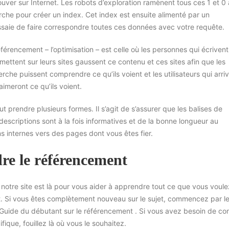
ouver sur Internet. Les robots d’exploration ramènent tous ces 1 et 0
che pour créer un index. Cet index est ensuite alimenté par un
ssaie de faire correspondre toutes ces données avec votre requête.
férencement – l’optimisation – est celle où les personnes qui écrivent
mettent sur leurs sites gaussent ce contenu et ces sites afin que les
che puissent comprendre ce qu’ils voient et les utilisateurs qui arri
aimeront ce qu’ils voient.
ut prendre plusieurs formes. Il s’agit de s’assurer que les balises de
-descriptions sont à la fois informatives et de la bonne longueur au
ns internes vers des pages dont vous êtes fier.
re le référencement
 notre site est là pour vous aider à apprendre tout ce que vous voule
. Si vous êtes complètement nouveau sur le sujet, commencez par le
e Guide du débutant sur le référencement . Si vous avez besoin de con
ifique, fouillez là où vous le souhaitez.