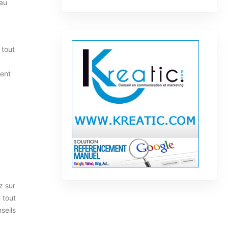
 au
 tout
vent
z sur
 tout
seils