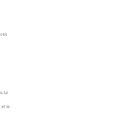
 ces
 lui
et le