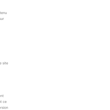
ntenu
sur
e site
ent
ut ce
ersion